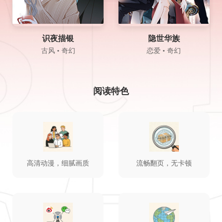
识夜描银
隐世华族
古风 • 奇幻
恋爱 • 奇幻
阅读特色
高清动漫，细腻画质
流畅翻页，无卡顿