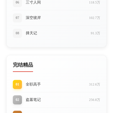
三寸人间
06
118.5万
深空彼岸
07
102.7万
择天记
08
91.3万
完结精品
全职高手
01
312.6万
盗墓笔记
02
256.8万