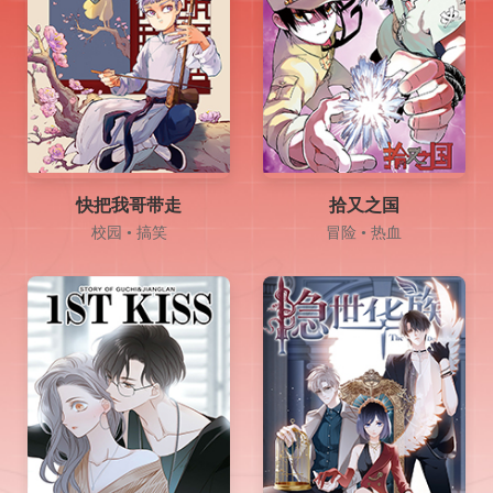
快把我哥带走
拾又之国
校园 • 搞笑
冒险 • 热血