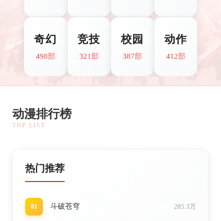
奇幻
竞技
校园
动作
498部
321部
387部
412部
TOP LIST
动漫排行榜
TOP LIST
热门推荐
斗破苍穹
01
285.3万