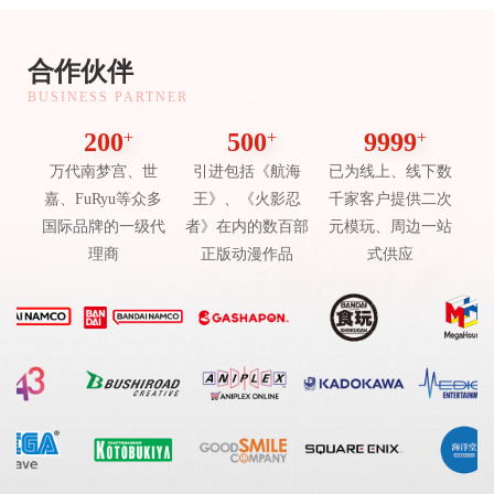
BUSINESS
合作伙伴
SYSTEM
BUSINESS PARTNER
200
+
500
+
9999
+
万代南梦宫、世
引进包括《航海
已为线上、线下数
嘉、FuRyu等众多
王》、《火影忍
千家客户提供二次
国际品牌的一级代
者》在内的数百部
元模玩、周边一站
理商
正版动漫作品
式供应