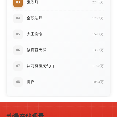
鬼吹灯
03
224.5万
全职法师
04
176.3万
大王饶命
05
159.7万
修真聊天群
06
135.2万
从前有座灵剑山
07
116.8万
将夜
08
105.4万
ONLINE
高清画质
流畅阅读
多种模式
智能推荐
动漫在线观看