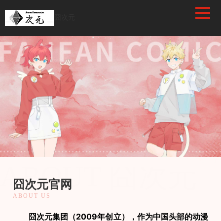
/favicon.ico
囧次元
囧次元
ABOUT 囧次元
囧次元官网
ABOUT US
　　囧次元集团（2009年创立），作为中国头部的动漫