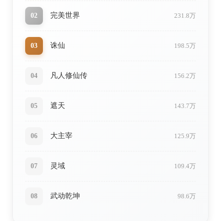
完美世界
02
231.8万
诛仙
03
198.5万
凡人修仙传
04
156.2万
遮天
05
143.7万
大主宰
06
125.9万
灵域
07
109.4万
武动乾坤
08
98.6万