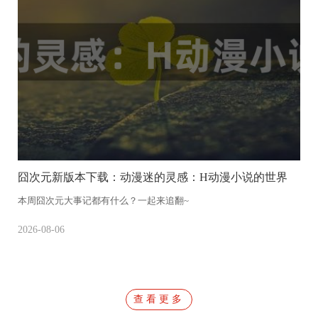
囧次元新版本下载：动漫迷的灵感：H动漫小说的世界
本周囧次元大事记都有什么？一起来追翻~
本
2026-08-06
20
查看更多