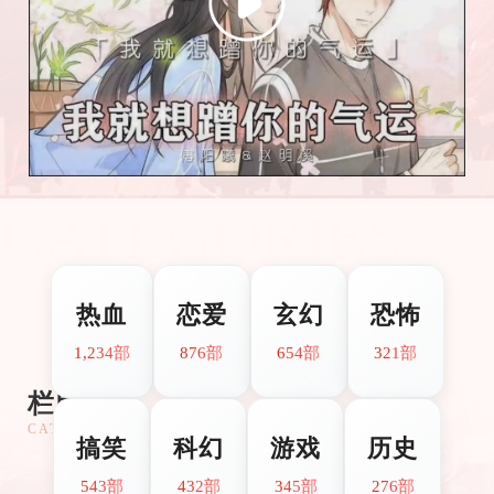
CATEGORIES
热血
恋爱
玄幻
恐怖
1,234部
876部
654部
321部
栏目分类
CATEGORIES
搞笑
科幻
游戏
历史
543部
432部
345部
276部