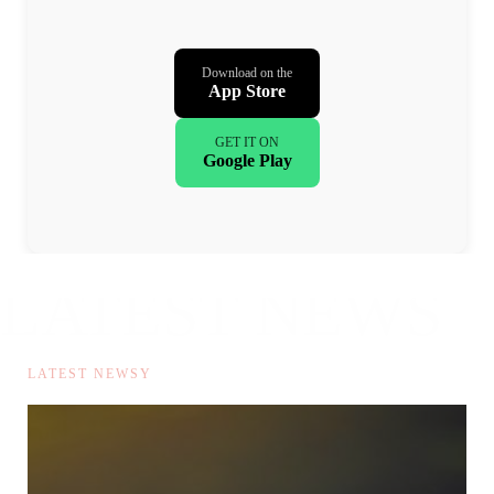
Download on the
App Store
GET IT ON
Google Play
LATEST NEWS
动漫资讯
LATEST NEWSY