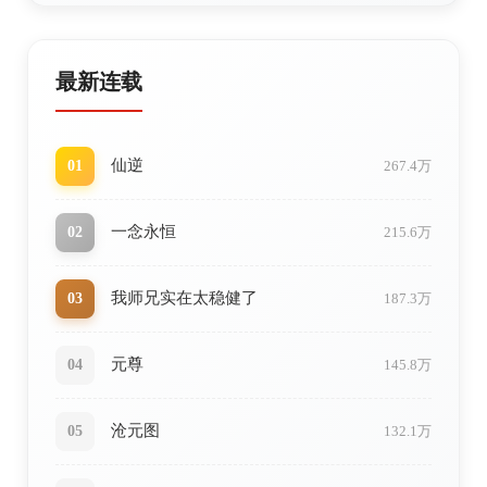
最新连载
仙逆
01
267.4万
一念永恒
02
215.6万
我师兄实在太稳健了
03
187.3万
元尊
04
145.8万
沧元图
05
132.1万